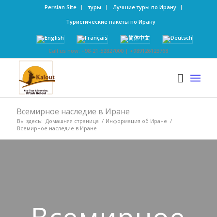
Persian Site
туры
Лучшие туры по Ирану
Туристические пакеты по Ирану
Call us now: +98-21-52827000 | +989126123768
Всемирное наследие в Иране
Вы здесь:
Домашняя страница
/
Информация об Иране
/
Всемирное наследие в Иране