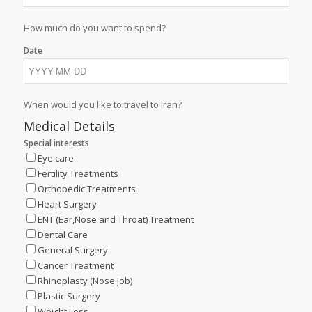
How much do you want to spend?
Date
When would you like to travel to Iran?
Medical Details
Special interests
Eye care
Fertility Treatments
Orthopedic Treatments
Heart Surgery
ENT (Ear,Nose and Throat) Treatment
Dental Care
General Surgery
Cancer Treatment
Rhinoplasty (Nose Job)
Plastic Surgery
Weight Loss