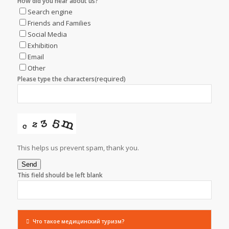
How did you hear about us?
Search engine
Friends and Families
Social Media
Exhibition
Email
Other
(required)
Please type the characters
This helps us prevent spam, thank you.
Send
This field should be left blank
Что такое медицинский туризм?