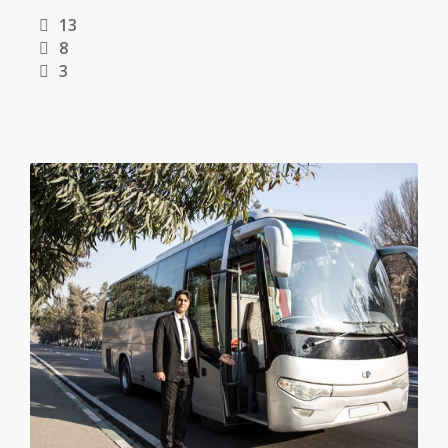
13
8
3