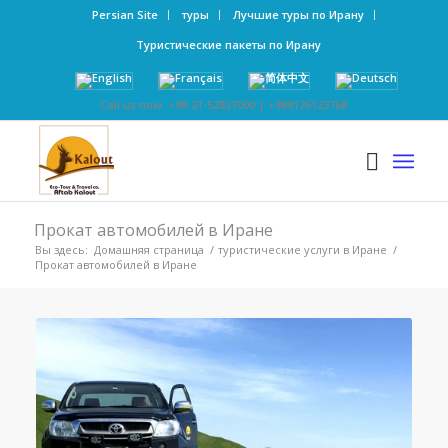
Persian Site
туры
Лучшие туры по Ирану
Туристические пакеты по Ирану
Call us now: +98-21-52827000 | +989126123768
Прокат автомобилей в Иране
Вы здесь:
Домашняя страница
/
туристические услуги в Иране
/
Прокат автомобилей в Иране