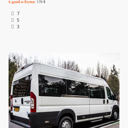
6 дней и более:
170 $
7
5
3