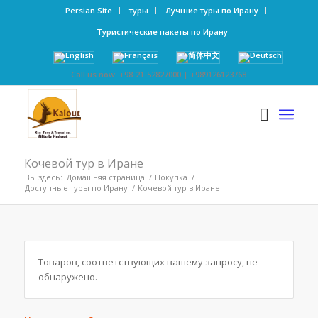
Persian Site
туры
Лучшие туры по Ирану
Туристические пакеты по Ирану
Call us now: +98-21-52827000 | +989126123768
Кочевой тур в Иране
Вы здесь:
Домашняя страница
/
Покупка
/
Доступные туры по Ирану
/
Кочевой тур в Иране
Товаров, соответствующих вашему запросу, не
обнаружено.