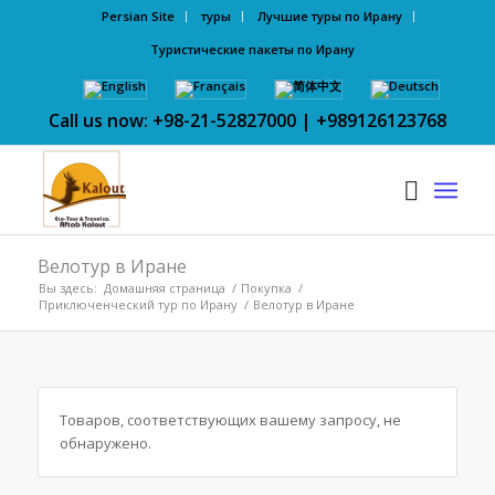
Persian Site
туры
Лучшие туры по Ирану
Туристические пакеты по Ирану
Call us now: +98-21-52827000 | +989126123768
Велотур в Иране
Вы здесь:
Домашняя страница
/
Покупка
/
Приключенческий тур по Ирану
/
Велотур в Иране
Товаров, соответствующих вашему запросу, не
обнаружено.