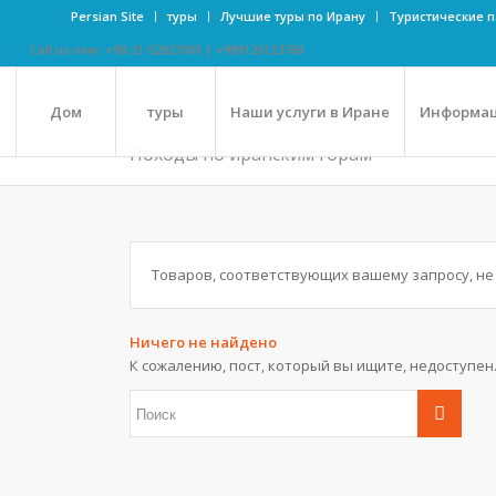
Persian Site
туры
Лучшие туры по Ирану
Туристические п
Call us now: +98-21-52827000 | +989126123768
Дом
туры
Наши услуги в Иране
Информац
Походы по иранским горам
Товаров, соответствующих вашему запросу, не
Ничего не найдено
К сожалению, пост, который вы ищите, недоступен