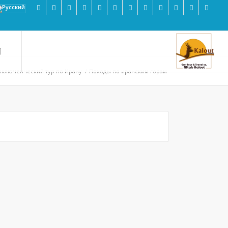
иключенческий тур по Ирану
/
Походы по иранским горам