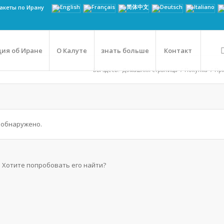
акеты по Ирану
ия об Иране
О Калуте
знать больше
Контакт
Вы здесь:
Домашняя страница
/
Покупка
/
Пр
 обнаружено.
. Хотите попробовать его найти?