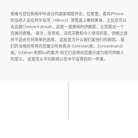
很难与您在新闻中听说过的国家相提并论，在那里，喜欢iPhone
的当地人会在阿尔伯茨（Alborz）滑雪道上雕刻美食，之后您可以
去品尝Chelow Kabaab，这是一道美味的伊朗菜，让您度过一个
完美的夜晚。
保守，非常规，深信宗教和令人惊讶的是，伊朗之旅
并不适合任何简单的选择。
这就是为什么我们爱他们的原因。
我
们的当地向导将向您展示所有亮点-Golestan宫，Zoroastrian火
庙，Isfahan 熙熙ba的集市-但它们还将向您展示成为现代伊朗人
的意义。
这是您从平均新闻公告中不会得到的一件事。
伊朗旅游-
关于我们
目录
目录