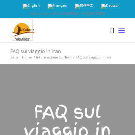
Call us now: +98-21-52827000 | +989126123768
FAQ sul viaggio in Iran
Sei in:
Home
/
Informazione sull’Iran
/
FAQ sul viaggio in Iran
FAQ sul
viaggio in