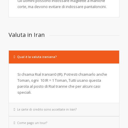
Gli uomini possono indossare magliette a maniche
corte, ma devono evitare di indossare pantaloncini.
Valuta in Iran
Qual è la valuta iraniana?
Si chiama Rial Iranian0 (IR). Potresti chiamarlo anche
Toman, ogni 10 IR = 1 Toman, Tutti usano questa
parola al posto di Rial tranne che per alcuni casi
speciali.
Le carte di credito sono accettate in Iran?
Come pago un tour?