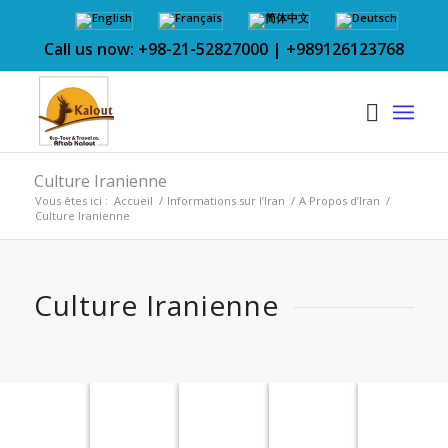
Call us now: +98-21-52827000 | +989126123768
Culture Iranienne
Vous êtes ici :
Accueil
/
Informations sur l’Iran
/
A Propos d’Iran
/
Culture Iranienne
Culture Iranienne
Architecture
Nomade
Littérature
Cuisine
Tradi