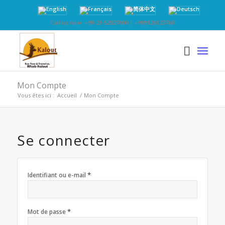
Call us now: +98-21-52827000 | +989126123768
Mon Compte
Vous êtes ici :
Accueil
/
Mon Compte
Se connecter
*
Identifiant ou e-mail
*
Mot de passe