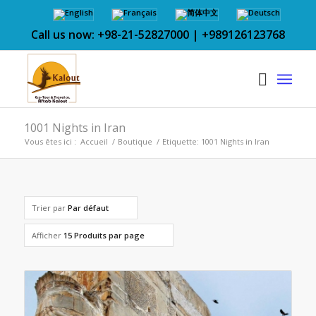
Call us now: +98-21-52827000 | +989126123768
1001 Nights in Iran
Vous êtes ici :
Accueil
/
Boutique
/
Etiquette: 1001 Nights in Iran
Trier par
Par défaut
Afficher
15 Produits par page