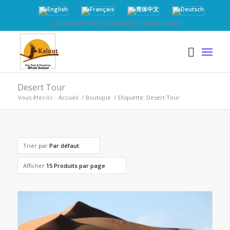
Call us now: +98-21-52827000 | +989126123768
Desert Tour
Vous êtes ici :
Accueil
/
Boutique
/
Etiquette: Desert Tour
Trier par
Par défaut
Afficher
15 Produits par page