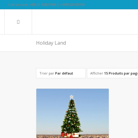
Call us now: +98-21-52827000 | +989126123768
Holiday Land
Trier par
Par défaut
Afficher
15 Produits par pag