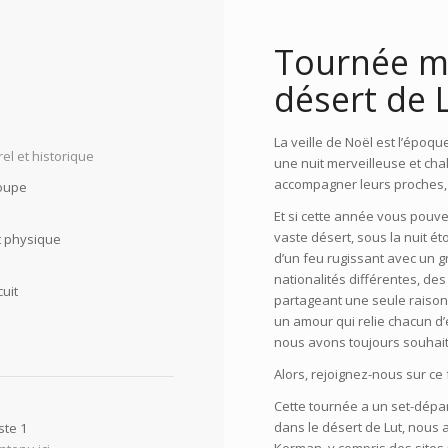
Tournée mu
désert de 
La veille de Noël est l’époq
urel et historique
une nuit merveilleuse et cha
accompagner leurs proches, l
roupe
Et si cette année vous pouve
vaste désert, sous la nuit ét
 physique
d’un feu rugissant avec un 
nationalités différentes, de
cuit
partageant une seule raison
un amour qui relie chacun d’
nous avons toujours souhai
Alors, rejoignez-nous sur c
Cette tournée a un set-départ
dans le désert de Lut, nous a
iste 1