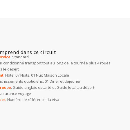
omprend dans ce circuit
rvice:
Standard
ir conditionné transport tout au long de la tournée plus 4 roues
s le désert
t:
Hôtel 07 Nuits, 01 Nuit
Maison Locale
îchissements quotidiens, 01 Dîner et déjeuner
groupe
: Guide anglais escarté et Guide local au désert
ssurance voyage
ces:
Numéro de référence du visa