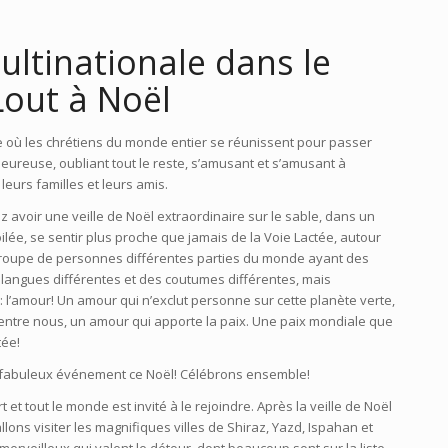
ltinationale dans le
Lout à Noël
ue où les chrétiens du monde entier se réunissent pour passer
leureuse, oubliant tout le reste, s’amusant et s’amusant à
eurs familles et leurs amis.
z avoir une veille de Noël extraordinaire sur le sable, dans un
oilée, se sentir plus proche que jamais de la Voie Lactée, autour
groupe de personnes différentes
parties du monde ayant des
s langues différentes et des coutumes différentes, mais
: l’amour!
Un amour qui n’exclut personne sur cette planète verte,
entre nous, un amour qui apporte la paix.
Une paix mondiale que
tée!
e fabuleux événement ce Noël!
Célébrons ensemble!
 et tout le monde est invité à le rejoindre.
Après la veille de Noël
llons visiter les magnifiques villes de Shiraz, Yazd, Ispahan et