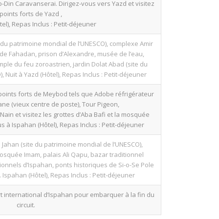
o-Din Caravanserai. Dirigez-vous vers Yazd et visitez
 points forts de Yazd ,
tel), Repas Inclus : Petit-déjeuner
ite du patrimoine mondial de l’UNESCO), complexe Amir
de Fahadan, prison d’Alexandre, musée de l’eau,
ple du feu zoroastrien, jardin Dolat Abad (site du
 Nuit à Yazd (Hôtel), Repas Inclus : Petit-déjeuner
 points forts de Meybod tels que Adobe réfrigérateur
e (vieux centre de poste), Tour Pigeon,
Nain et visitez les grottes d’Aba Bafi et la mosquée
 à Ispahan (Hôtel), Repas Inclus : Petit-déjeuner
e Jahan (site du patrimoine mondial de l’UNESCO),
squée Imam, palais Ali Qapu, bazar traditionnel
ionnels d’Ispahan, ponts historiques de Si-o-Se Pole
 Ispahan (Hôtel), Repas Inclus : Petit-déjeuner
rt international d’Ispahan pour embarquer à la fin du
circuit.