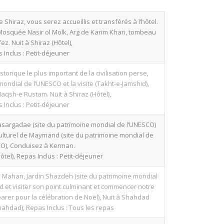
e Shiraz, vous serez accueillis et transférés à l’hôtel.
z, Mosquée Nasir ol Molk, Arg de Karim Khan, tombeau
ez. Nuit à Shiraz (Hôtel),
 Inclus : Petit-déjeuner
storique le plus important de la civilisation perse,
ondial de l’UNESCO et la visite (Takht-e-Jamshid),
aqsh-e Rustam. Nuit à Shiraz (Hôtel),
 Inclus : Petit-déjeuner
asargadae (site du patrimoine mondial de l’UNESCO)
culturel de Maymand (site du patrimoine mondial de
CO), Conduisez à Kerman.
tel), Repas Inclus : Petit-déjeuner
te Mahan, Jardin Shazdeh (site du patrimoine mondial
 et visiter son point culminant et commencer notre
parer pour la célébration de Noël), Nuit à Shahdad
hahdad), Repas Inclus : Tous les repas