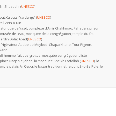
din Shazdeh (
UNESCO
)
out:Kalouts (Yardangs) (
UNESCO
)
ail Zein-o-Din
 historique de Yazd, complexe d’Amir Chakhmaq, Fahadan, prison
 musée de l’eau, mosquée de la congrégation, temple du feu
 jardin Dolat Abad
(
UNESCO
)
frigérateur Adobe de Meybod, Chaparkhane, Tour Pigeon,
Narin
fi homme fait des grottes, mosquée congrégationaliste
 place Naqsh-e Jahan, la mosquée Sheikh Lotfollah (
UNESCO
), la
 le palais Ali Qapu, le bazar traditionnel, le pont Si-o-Se Pole, le