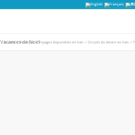
 Vacances de Noël
 :
Accueil
/
Boutique
/
Voyages disponibles en Iran
/
Circuits du désert en Iran
/
T