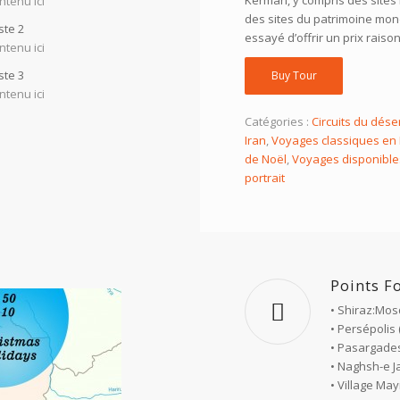
Kerman, y compris des sites 
ntenu ici
des sites du patrimoine mon
iste 2
essayé d’offrir un prix rais
ntenu ici
iste 3
Buy Tour
ntenu ici
Catégories :
Circuits du dése
Iran
,
Voyages classiques en 
de Noël
,
Voyages disponible
portrait
Points F
• Shiraz:
Mosq
• Persépolis 
• Pasargades
• Naghsh-e 
• Village Ma