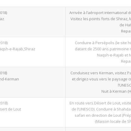
018)
Arrivée à l’aéroport international d
raz
Visitez les points forts de Shira
de Haf
Repas
2018)
Conduire à Persépolis (le site hi
aqsh-e-Rajab,Shiraz
datant de 2500 ans patrimoine m
Naqsh-e-Rajab et N
Repas
018)
Conduisez vers Kerman, visitez P
and-Kerman
et dirigez-vous vers le paysage 
l’UNES
Nuit à Kerman (Hô
2018)
En route vers Désert de Lout, visi
ert de Lout
de l’UNESCO). Conduire à Shahdad
safari en direction de Lout (Pré
(Maison locale de S