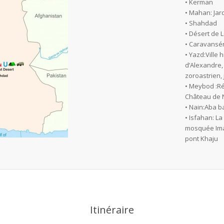
• Kerman
• Mahan: Jar
• Shahdad
• Désert de L
• Caravansér
• Yazd:
Ville
d’Alexandre,
zoroastrien,
• Meybod :
Ré
Château de 
• Nain:
Aba ba
• Isfahan:
La
mosquée Imam,
pont Khaju
Itinéraire