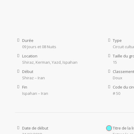
Durée
Type
09 Jours et 08 Nuits
Circuit cult
Location
Taille du g
Shiraz, Kerman, Yazd, Ispahan
15
Début
Classement
Shiraz – Iran
Doux
Fin
Code du cir
Ispahan – Iran
# 50
Date de début
Titre de la l