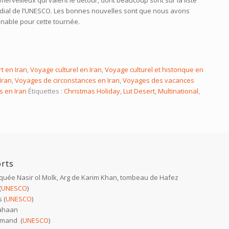
merveilleux qui valent le détour, dont beaucoup sont sur la liste
dial de l’UNESCO.
Les bonnes nouvelles sont que nous avons
onnable pour cette tournée.
rt en Iran
,
Voyage culturel en Iran
,
Voyage culturel et historique en
Iran
,
Voyages de circonstances en Iran
,
Voyages des vacances
s en Iran
Étiquettes :
Christmas Holiday
,
Lut Desert
,
Multinational
,
orts
uée Nasir ol Molk, Arg de Karim Khan, tombeau de Hafez
(
UNESCO
)
 (
UNESCO
)
Jahaan
ymand (
UNESCO
)