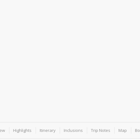
iew
Highlights
Itinerary
Inclusions
Trip Notes
Map
Bo