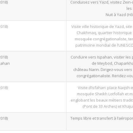
2018)
Conduisez vers Yazd, visitez Zein-
les
Nuit à Yazd (Hô
2018)
Visite ville historique de Yazd, s
Chakhmaq, quartier historique 
mosquée congrégationaliste, tem
patrimoine mondial de l’UNESCO),
2018)
Conduire vers Ispahan, visiter les
pahan
de Meybod, Chaparkhan
château Narin. Dirigez-vous vers 
congrégationaliste. Rendez-vous
2018)
Visite d’Isfahan: place Naqsh-
mosquée Sheikh Lotfollah et mo
englobant les beaux métiers tradit
(Pont de 33 Arches) et Khaju.
2018)
Temps libre et transfert à l’aéropo