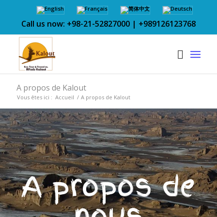
Call us now: +98-21-52827000 | +989126123768
A propos de Kalout
Vous êtes ici :
Accueil
/
A propos de Kalout
A propos de
nous