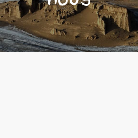
En tant que premiers fondateurs du Tour Naturel Professional
de l’Iran, Kalout agit professionnellement, sous la forme
d’institutions de services touristiques, avec le certificat officiel
de l’Organisation du patrimoine culturel et du tourisme, n °
126-25806, La connaissance profonde, l’expertise, l’intérêt , et
plus de 15 ans d’expérience des fondateurs de l’entreprise
dans les domaines de l’écotourisme, de l’alpinisme, des visites
culturelles et des activités d’exploration connexes, ont abouti