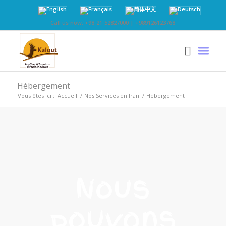
Call us now: +98-21-52827000 | +989126123768
Hébergement
Vous êtes ici :
Accueil
/
Nos Services en Iran
/
Hébergement
Nous
pouvons