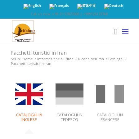
Call us now: +98-21-52827000 | +989126123768
Pacchetti turistici in Iran
Sei in:
Home
/
Informazione sull’Iran
/
Dicono dell’Iran
/
Cataloghi
/
Pacchetti turistici in Iran
CATALOGHI IN
CATALOGHI IN
CATALOGHI IN
INGLESE
TEDESCO
FRANCESE