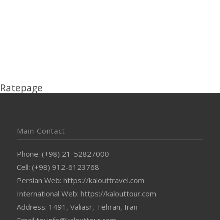
Ratepage
Main Contact
Phone: (+98) 21-52827000
Cell: (+98) 912-6123768
Persian Web: https://kalouttravel.com
International Web: https://kalouttour.com
Address: 1491, Valiasr, Tehran, Iran
Email to: info@kalouttour.com