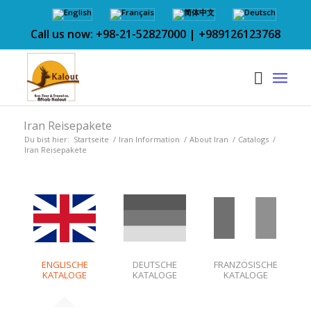
Call us now: +98-21-52827000 | +989126123768
Iran Reisepakete
Du bist hier:
Startseite
/
Iran Information
/
About Iran
/
Catalogs
/
Iran Reisepakete
ENGLISCHE
DEUTSCHE
FRANZÖSISCHE
KATALOGE
KATALOGE
KATALOGE