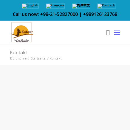
Call us now: +98-21-52827000 | +989126123768
Kontakt
Du bist hier:
Startseite
/
Kontakt