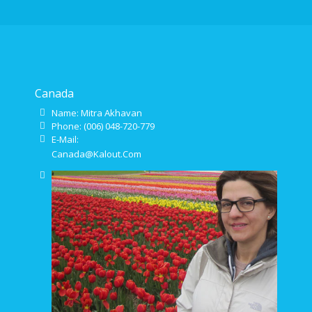
Canada
Name: Mitra Akhavan
Phone: (006) 048-720-779
E-Mail:
Canada@Kalout.Com