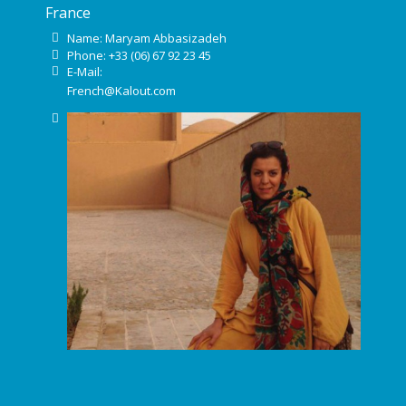
France
Name: Maryam Abbasizadeh
Phone: +33 (06) 67 92 23 45
E-Mail:
French@Kalout.com