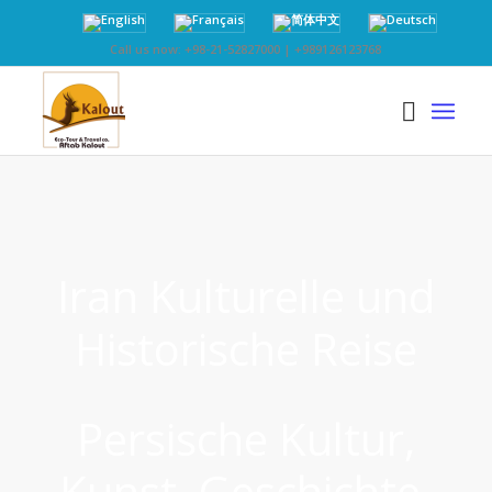
Call us now: +98-21-52827000 | +989126123768
Iran Kulturelle und
Historische Reise
Persische Kultur,
Kunst, Geschichte,