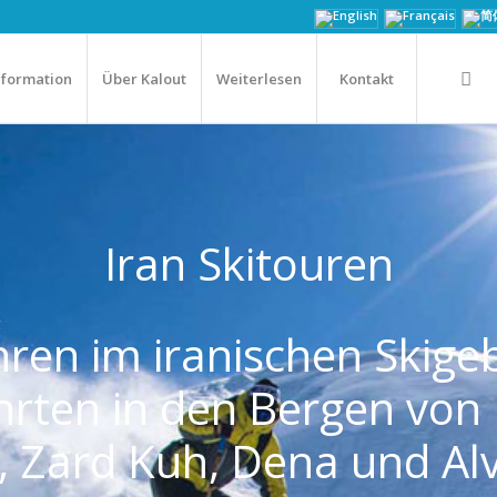
nformation
Über Kalout
Weiterlesen
Kontakt
Iran Skitouren
ahren im iranischen Skige
ahrten in den Bergen vo
, Zard Kuh, Dena und Al