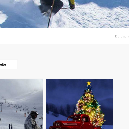
Du bist h
eite