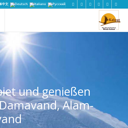
biet und genießen
n Damavand, Alam-
vand