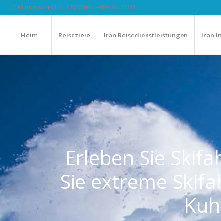
Call us now: +98-21-52827000 | +989126123768
Heim
Reisezieie
Iran Reisedienstleistungen
Iran I
Erleben Sie Skif
Sie extreme Skif
Kuh