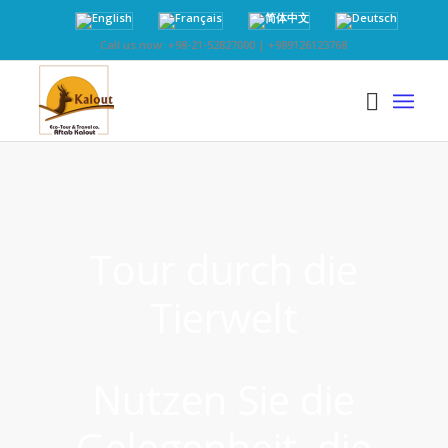
Call us now: +98-21-52827000 | +989126123768
Tour durch die
Tierwelt
Nutzen Sie die
Gelegenheit, die