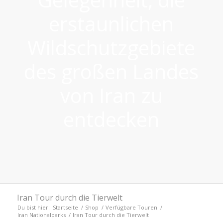
erstaunlichen
Wildschutzgebiete
des großen Landes
von Iran zu
entdecken
Iran Tour durch die Tierwelt
Du bist hier:
Startseite
/
Shop
/
Verfügbare Touren
/
Iran Nationalparks
/
Iran Tour durch die Tierwelt