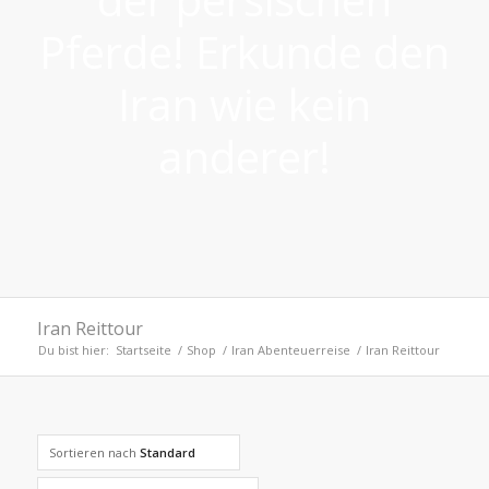
Pferde! Erkunde den
Iran wie kein
anderer!
Iran Reittour
Du bist hier:
Startseite
/
Shop
/
Iran Abenteuerreise
/
Iran Reittour
Sortieren nach
Standard