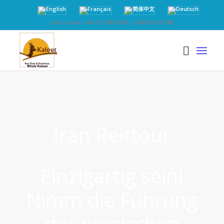
Call us now: +98-21-52827000 | +989126123768
Iran Reittour
Einzigartig sein!
Nimm die Führung
der persischen