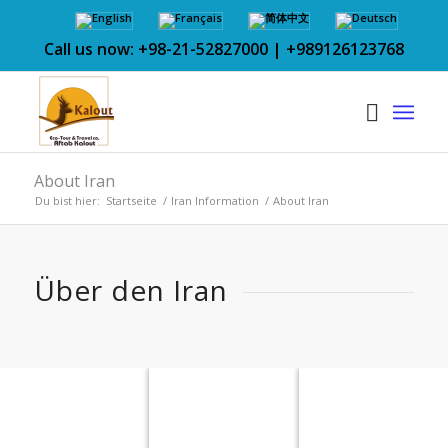
Call us now: +98-21-52827000 | +989126123768
About Iran
Du bist hier:
Startseite
/
Iran Information
/
About Iran
Über den Iran
Die
Iran
Die Kul
Geschichte
Geographie
des Ir