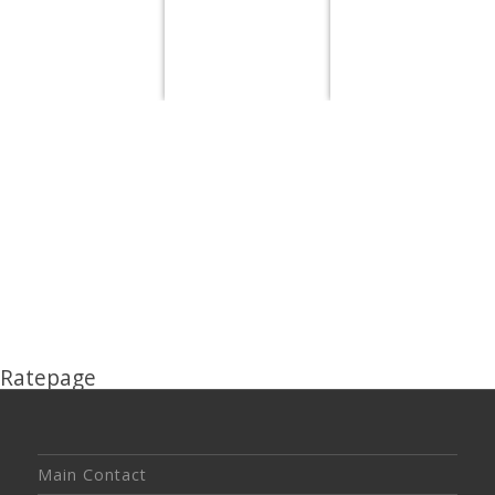
des Irans
Geographische
Kulturbeschr
Beschreibungen
Historische
des Ira
des Irans
Beschreibungen
von Persien (Iran)
Ratepage
Main Contact