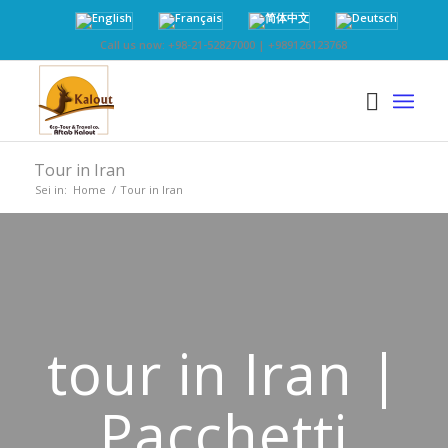
Call us now: +98-21-52827000 | +989126123768
Tour in Iran
Sei in:
Home
/
Tour in Iran
tour in Iran |
Pacchetti