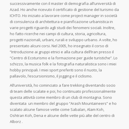
successivamente con il master di demografia all’università di
Azad. Ho anche ricevuto il certificato di gestione del turismo da
ICHTO. Ho iniziato a lavorare come project manager in società
di consulenza di architettura e pianificazione urbanistica in
varie progetti riguardo agli studi dei fenomeni sociali. Inoltre,
ho fatto ricerche nei campi di cultura, storia, agricoltura,
progetti nazionali, urbani, rurali e sviluppo urbano. A volte, ho
presentato alcuni corsi. Nel 2005, ho insegnato il corso di
“Introduzione ai gruppi etnici e alla cultura dell’Iran presso il
“Centro di Ecoturismo e la formazione per guide turistiche”. Lo
schizzo, la musica folk e la fotografia naturalistica sono i miei
hobby principali. I miei sport preferiti sono il nuoto, la
pallavolo, l’escursionismo, il jogging e il ciclismo.
All’università, ho cominciato a fare trekking diventando socio
di team delle scalate e poi, ho continuato professionalmente
questa attività come membro di un club di montagna. Sono
diventata un membro del gruppo “Arash Mountaineers” e ho
scalato alcune famose vette come Sabalan, Alam Koh,
Oshtran Koh, Dena e alcune delle vette più alte del centro di
Alborz .