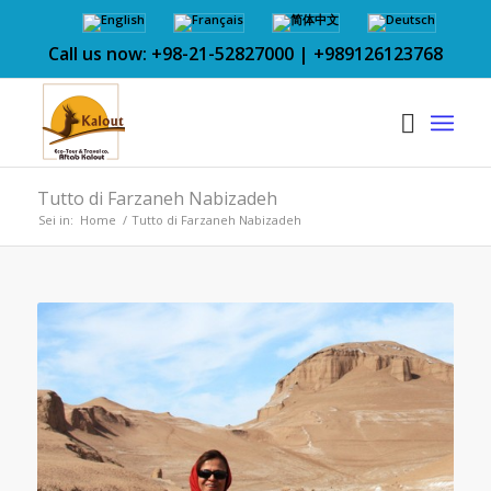
Call us now: +98-21-52827000 | +989126123768
Tutto di Farzaneh Nabizadeh
Sei in:
Home
/
Tutto di Farzaneh Nabizadeh