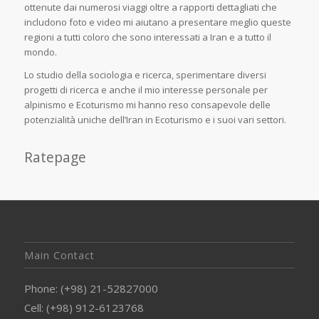
ottenute dai numerosi viaggi oltre a rapporti dettagliati che
includono foto e video mi aiutano a presentare meglio queste
regioni a tutti coloro che sono interessati a Iran e a tutto il
mondo.
Lo studio della sociologia e ricerca, sperimentare diversi
progetti di ricerca e anche il mio interesse personale per
alpinismo e Ecoturismo mi hanno reso consapevole delle
potenzialità uniche dell’Iran in Ecoturismo e i suoi vari settori.
Ratepage
Main Contact
Phone: (+98) 21-52827000
Cell: (+98) 912-6123768