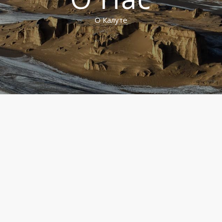
О Калуте
О Калуте
В качестве первых основателей иранского
профессионального природного тура,
Калут
действует
профессионально, в форме
Турисм
обслуживающие
учреждения, с официальным сертификатом Организации
культурного наследия и туризма, № 126-25806, Глубокие
знания, опыт, интерес и более 20 лет опыта основателей