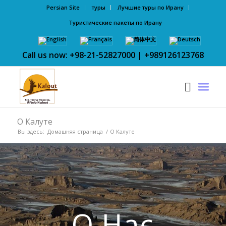
Persian Site
туры
Лучшие туры по Ирану
Туристические пакеты по Ирану
Call us now: +98-21-52827000 | +989126123768
О Калуте
Вы здесь:
Домашняя страница
/
О Калуте
О Нас