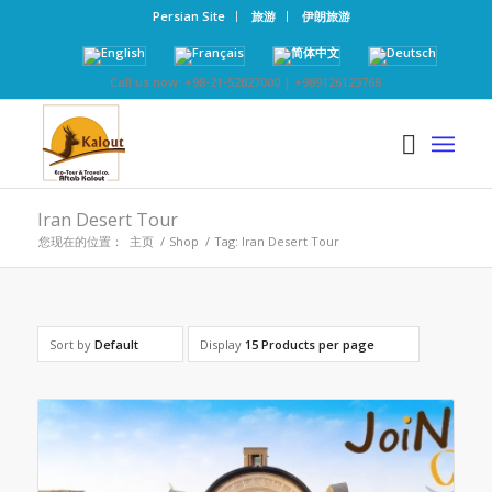
Persian Site
旅游
伊朗旅游
Call us now: +98-21-52827000 | +989126123768
Iran Desert Tour
您现在的位置：
主页
/
Shop
/
Tag: Iran Desert Tour
Sort by
Default
Display
15 Products per page