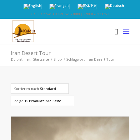
Call us now: +98-21-52827000 | +989126123768
Iran Desert Tour
Du bist hier:
Startseite
/
Shop
/
Schlagwort: Iran Desert Tour
Sortieren nach
Standard
Zeige
15 Produkte pro Seite