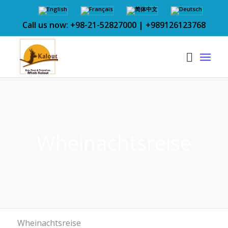
Call us now: +98-21-52827000 | +989126123768
Wheinachtsreise
Wheinachtsreise